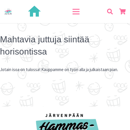
home
Mahtavia juttuja siintää
horisontissa
Jotain isoa on tulossa! Kauppamme on työn alla ja julkaistaan pian.