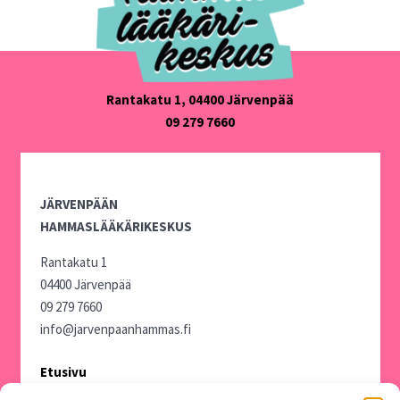
Rantakatu 1, 04400 Järvenpää
09 279 7660
JÄRVENPÄÄN
HAMMASLÄÄKÄRIKESKUS
Rantakatu 1
04400 Järvenpää
09 279 7660
info@jarvenpaanhammas.fi
Etusivu
Hammashoidot