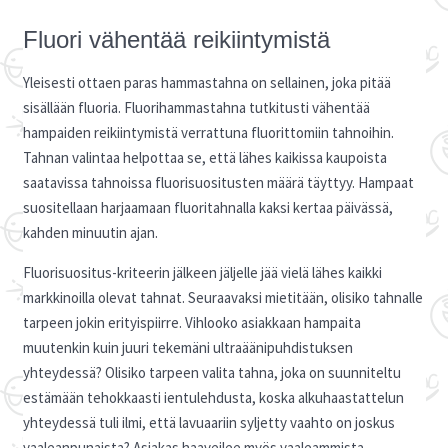
Fluori vähentää reikiintymistä
Yleisesti ottaen paras hammastahna on sellainen, joka pitää
sisällään fluoria. Fluorihammastahna tutkitusti vähentää
hampaiden reikiintymistä verrattuna fluorittomiin tahnoihin.
Tahnan valintaa helpottaa se, että lähes kaikissa kaupoista
saatavissa tahnoissa fluorisuositusten määrä täyttyy. Hampaat
suositellaan harjaamaan fluoritahnalla kaksi kertaa päivässä,
kahden minuutin ajan.
Fluorisuositus-kriteerin jälkeen jäljelle jää vielä lähes kaikki
markkinoilla olevat tahnat. Seuraavaksi mietitään, olisiko tahnalle
tarpeen jokin erityispiirre. Vihlooko asiakkaan hampaita
muutenkin kuin juuri tekemäni ultraäänipuhdistuksen
yhteydessä? Olisiko tarpeen valita tahna, joka on suunniteltu
estämään tehokkaasti ientulehdusta, koska alkuhaastattelun
yhteydessä tuli ilmi, että lavuaariin syljetty vaahto on joskus
vaaleanpunaista? Asiakas haaveilee myös vaaleammista