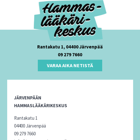
Rantakatu 1, 04400 Järvenpää
09 279 7660
VARAA AIKA NETISTÄ
JÄRVENPÄÄN
HAMMASLÄÄKÄRIKESKUS
Rantakatu 1
04400 Järvenpää
09 279 7660