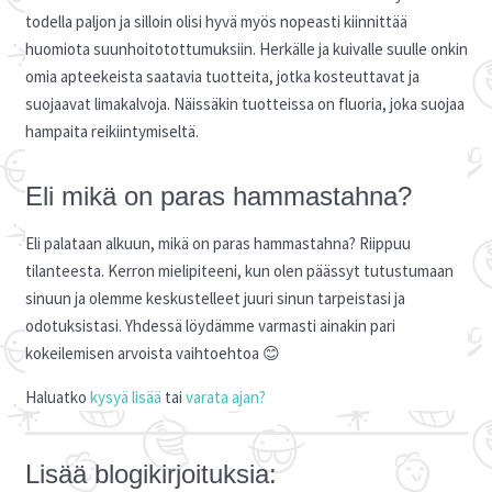
todella paljon ja silloin olisi hyvä myös nopeasti kiinnittää
huomiota suunhoitotottumuksiin. Herkälle ja kuivalle suulle onkin
omia apteekeista saatavia tuotteita, jotka kosteuttavat ja
suojaavat limakalvoja. Näissäkin tuotteissa on fluoria, joka suojaa
hampaita reikiintymiseltä.
Eli mikä on paras hammastahna?
Eli palataan alkuun, mikä on paras hammastahna? Riippuu
tilanteesta. Kerron mielipiteeni, kun olen päässyt tutustumaan
sinuun ja olemme keskustelleet juuri sinun tarpeistasi ja
odotuksistasi. Yhdessä löydämme varmasti ainakin pari
kokeilemisen arvoista vaihtoehtoa 😊
Haluatko
kysyä lisää
tai
varata ajan?
Lisää blogikirjoituksia: