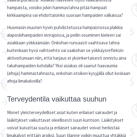
hampaista, voisiko jokin hammastahna pitää hampaat
kirkkaampina vai ehdottaisinko suoraan hampaiden valkaisua?
Huomasin muuten hyvin puhdistetussa hampaistossa plakkia
alaposkihampaiden ienrajoissa, ja peilin osuminen kieleen sai
asiakkaan yökkäämään. Onkohan runsaasti vaahtoava tahna
kuitenkaan hyvä vaihtoehto vai saakohan se yökkäysrefleksin
aktivoitumaan niin, että harjaus ei yksinkertaisesti onnistu aina
takahampaiden kohdalla? Yksi asiakas oli saanut haavaumia
(aftoja) hammastahnasta, onkohan otsikon kysyjällä ollut koskaan
aftoja limakalvoilla?
Terveydentila vaikuttaa suuhun
Monet yleisterveydelliset asiat kuten erilaiset sairaudet ja
lääkitykset vaikuttavat oleellisesti suun kuntoon. Lääkitykset
voivat kuivattaa suuta ja erilaiset sairaudet voivat herkistää
limakalvot erittäin aroiksi. Suun tilanne voikin muuttua yhtäkkiä